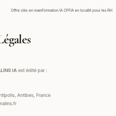
Offre clés en main
Formation IA CPF
IA en local
IA pour les RH
Légales
LINS IA
est édité par :
ntipolis, Antibes, France
alins.fr