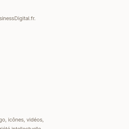
inessDigital.fr.
go, icônes, vidéos,
iété intellectuelle.